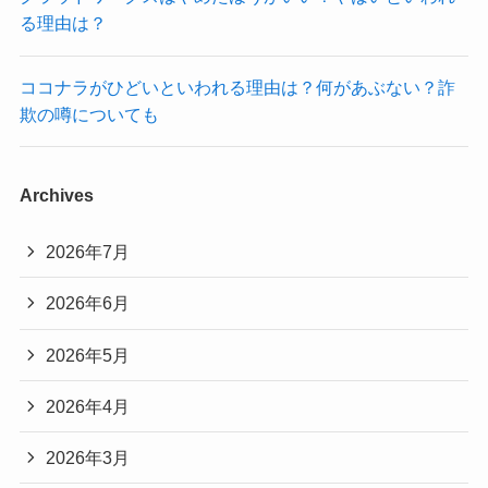
る理由は？
ココナラがひどいといわれる理由は？何があぶない？詐
欺の噂についても
Archives
2026年7月
2026年6月
2026年5月
2026年4月
2026年3月