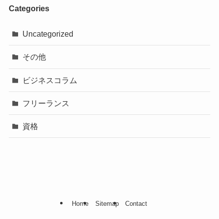
Categories
Uncategorized
その他
ビジネスコラム
フリーランス
資格
Home
Sitemap
Contact