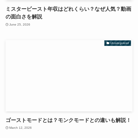
ミスタービースト年収はどれくらい？なぜ人気？動画
の面白さを解説
June 25, 2026
Uncategorized
ゴーストモードとは？モンクモードとの違いも解説！
March 12, 2026