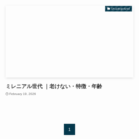
Uncategorized
ミレニアル世代 ｜老けない・特徴・年齢
February 19, 2026
1